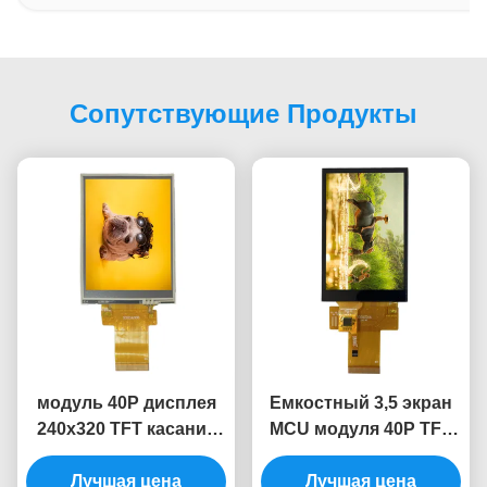
Сопутствующие Продукты
модуль 40P дисплея
Емкостный 3,5 экран
240x320 TFT касание
MCU модуля 40P TFT
ST7789 Tft Lcd 3,2
LCD экрана дисплея
Лучшая цена
дюймов
цвета Tft дюйма
Лучшая цена