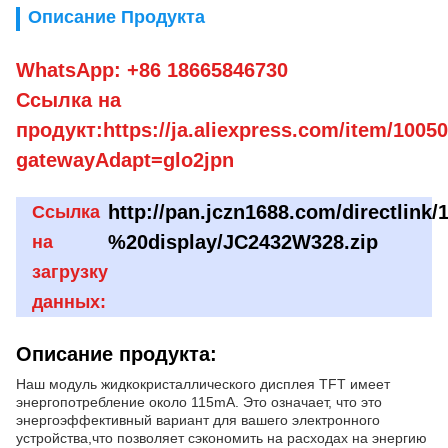
Описание Продукта
WhatsApp: +86 18665846730
Ссылка на
продукт:https://ja.aliexpress.com/item/100
gatewayAdapt=glo2jpn
http://pan.jczn1688.com/directlink/
Ссылка
%20display/JC2432W328.zip
на
загрузку
данных:
Описание продукта:
Наш модуль жидкокристаллического дисплея TFT имеет
энергопотребление около 115mA. Это означает, что это
энергоэффективный вариант для вашего электронного
устройства,что позволяет сэкономить на расходах на энергию