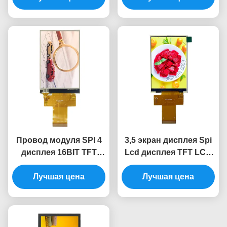
сопротивляющееся
Провод модуля SPI 4
3,5 экран дисплея Spi
дисплея 16BIT TFT
Lcd дисплея TFT LCD
дисплей Arduino
дюйма 320x480
320*480 Tft Lcd 3,5
Лучшая цена
взаимодействует MCU
Лучшая цена
дюймов
8080 8BIT