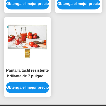
Obtenga el mejor precio
exhibición 240*320
Obtenga el mejor precio
capacitiva de 7
320*240 Tft de Tft de la
pulgadas
pulgada 2,4
Pantalla táctil resistente
brillante de 7 pulgadas
350 480x800 módulo
Obtenga el mejor precio
50PIN RGB de la
exhibición de Tft de 7
pulgadas