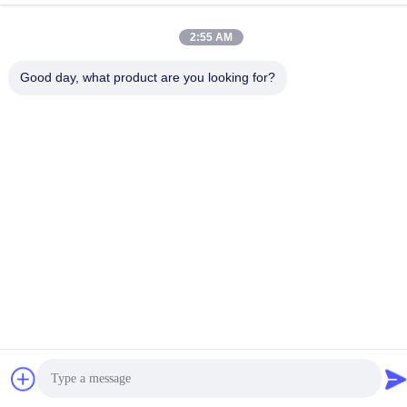
18665866730-18665866730
2:55 AM
Good day, what product are you looking for?
Política de privacidad
|
Mapa del Sitio
China es buena. Calidad Módulo de la exhibición ESP32
Proveedor. Derecho de autor -2026 Shenzhen Jingcai Intelligent
Co., Ltd. Todo. Todos los derechos reservados.