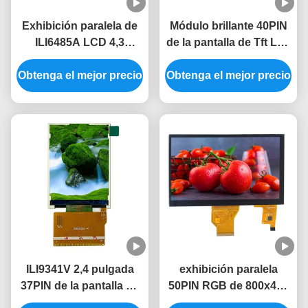
Exhibición paralela de
Módulo brillante 40PIN
ILI6485A LCD 4,3
de la pantalla de Tft Lcd
módulo brillante de Tft
del conductor 350 de la
Obtenga el mejor precio
Lcd del tacto 350
Obtenga el mejor precio
exhibición ILI6485A del
resistentes de la
RGB 480x272 Tft Lcd
pulgada
ILI9341V 2,4 pulgada
exhibición paralela
37PIN de la pantalla de
50PIN RGB de 800x480
visualización de la
LCD pantalla táctil