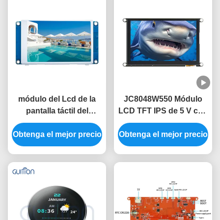
módulo del Lcd de la
JC8048W550 Módulo
pantalla táctil del
LCD TFT IPS de 5 V con
módulo 3,5 de 480x320
un consumo de energía
Obtenga el mejor precio
HMI sin imagen libre de
Obtenga el mejor precio
de 320 mA
la fuente del código del
tacto