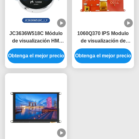
JC3636W518C Módulo
1060Q370 IPS Modulo
de visualización HMI
de visualización de
TFT 5V con ángulo de
interfaz de máquina
Obtenga el mejor precio
visión de 60 ° y diseño
Obtenga el mejor precio
humana La
ligero
combinación perfecta
de y rendimiento