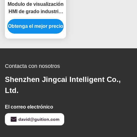
Modulo de visualización
HMI de grado industrial
de 5 V IPS -30 ~ 80.C
Obtenga el mejor precio
Rango de temperatura
Contacta con nosotros
Shenzhen Jingcai Intelligent Co.,
Ltd.
El correo electrónico
david@guition.com