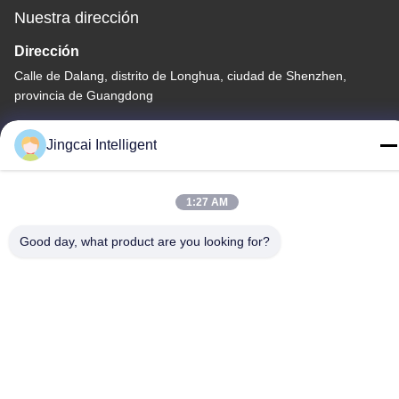
Nuestra dirección
Dirección
Calle de Dalang, distrito de Longhua, ciudad de Shenzhen,
provincia de Guangdong
Teléfono
Jingcai Intelligent
18665866730-18665866730
1:27 AM
Good day, what product are you looking for?
Política de privacidad
|
Mapa del Sitio
China es buena. Calidad Módulo de la exhibición ESP32
Proveedor. Derecho de autor -2026 Shenzhen Jingcai Intelligent
Co., Ltd. Todo. Todos los derechos reservados.