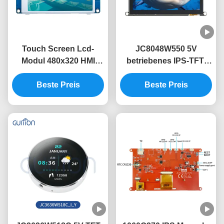
Touch Screen Lcd-
JC8048W550 5V
Modul 480x320 HMI
betriebenes IPS-TFT-
Modul-3,5 ohne Noten-
LCD-Modul mit 320mA
Code-freies Guss-Bild
Beste Preis
Stromverbrauch
Beste Preis