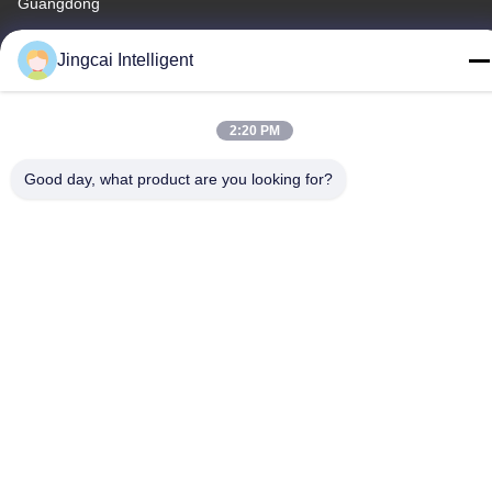
Guangdong
Tel.
Jingcai Intelligent
18665866730-18665866730
2:20 PM
Good day, what product are you looking for?
Datenschutzrichtlinie
|
Sitemap
China gut Qualität Modul der Anzeigen-ESP32 Lieferant.
Urheberrecht © -2026 Shenzhen Jingcai Intelligent Co., Ltd. -
Alle. Alle Rechte vorbehalten.