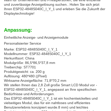
Wahl für Unternehmen und Privatpersonen, die eine effiziente
und zuverlässige Anzeigelösung suchen.. Holen Sie sich jetzt
Ihren ESP32-4848S040C_I_Y_1 und erleben Sie die Zukunft der
Displaytechnologie!
Anpassung:
Einheitliche Anzeige- und Anzeigemodule
Personalisierter Service
Marke: ESP32-4848S040C_I_Y_1
Modellnummer: ESP32-4848S040C_I_Y_1
Herkunftsort: China
Modulgröße: 86,5*86,5*37,8 mm
Treiberchip: ST7701
Produktgewicht: ca. 200 g
Auflösung: 480*480 ((Pixel)
Wirksame Anzeigefläche: 71,8*70,2 mm
Wir stellen Ihnen das 2,8 Zoll große Smart LCD Modul vor -
ESP32-4848S040C_I_Y_1, angepasst an Ihre spezifischen
Bedürfnisse und Anforderungen.
Das ESP32-4848S040C_I_Y_1 ist ein hochentwickeltes und
vielseitiges Modul, das für ein nahtloses und effizientes
Benutzererlebnis konzipiert wurde.8 mm) und leichtes