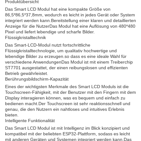
Produktübersicht
Das Smart LCD Modul hat eine kompakte Größe von
86,5*86,5*37,8mm, wodurch es leicht in jedes Gerät oder System
integriert werden kann.Bereitstellung einer klaren und detaillierten
Anzeige für die NutzerDas Modul hat eine Auflösung von 480*480
Pixel und liefert lebendige und scharfe Bilder.
Flüssigkristalltechnik
Das Smart-LCD-Modul nutzt fortschrittliche
Flüssigkristalltechnologie, um qualitativ hochwertige und
lebendige Bilder zu erzeugen.so dass es eine ideale Wahl für
verschiedene AnwendungenDas Modul ist mit einem Treiberchip
ST7701 ausgestattet, der einen reibungslosen und effizienten
Betrieb gewährleistet.
Berührungsbildschirm-Kapazität
Eines der wichtigsten Merkmale des Smart LCD Moduls ist die
Touchscreen-Fähigkeit, mit der Benutzer mit den Fingern mit dem
Display interagieren können, was es bequem und einfach zu
bedienen macht.Der Touchscreen ist sehr reaktionsschnell und
genau, die den Nutzern ein nahtloses und intuitives Erlebnis
bieten.
Intelligente Funktionalität
Das Smart LCD Modul ist mit Intelligenz im Blick konzipiert und
kompatibel mit der beliebten ESP32-Plattform, sodass es leicht
mit anderen Geräten und Systemen integriert werden kann.Das