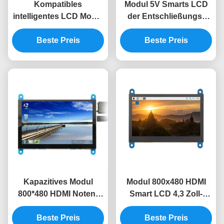
Kompatibles
Modul 5V Smarts LCD
intelligentes LCD Modul
der Entschließungs-
0.34A 800x480 HDMI
800x480 5 Zoll Lcd-
Modul 4,3 Zoll Tft Lcd
Beste Preis
Modul für Himbeere
Beste Preis
Kapazitives Modul
Modul 800x480 HDMI
800*480 HDMI Noten-
Smart LCD 4,3 Zoll-
Smarts LCD 5 Zoll Lcd-
kapazitiver Touch
Anzeigen-Modul
Beste Preis
Beste Preis
Screen