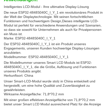
Intelligentes LCD-Modul - Ihre ultimative Display-Lösung
Die neue ESP32-4848S040C_I_Y_1 ein revolutionäres Produkt in
der Welt der Displaytechnologie. Mit seinen fortschrittlichen
Funktionen und hochwertigem Design,Dieses intelligente LCD-
Modul ist perfekt für verschiedene Anwendungen und Szenarien,
so dass sie sowohl für Unternehmen als auch für Privatpersonen
ein Muss ist.
Marke: ESP32-4848S040C_I_Y_1
Der ESP32-4848S040C_I_Y_1 ist ein Produkt unseres
Engagements, unseren Kunden hochwertige Display-Lösungen
anzubieten.
Modellnummer: ESP32-4848S040C_I_Y_1
Die Modellnummer unseres Smart LCD Moduls ist ESP32-
4848S040C_I_Y_1, die die Größe, Auflösung und Funktionen
unseres Produkts angibt.
Herkunftsort: China
Unser Smart-LCD-Modul wurde stolz in China entwickelt und
hergestellt, um eine hohe Qualität und Zuverlässigkeit zu
gewährleisten.
Wirksame Anzeigefläche: 71,8*70,2 mm
Mit einer großen effektiven Anzeigefläche von 71,8*70,2 mm
bietet unser Smart LCD Modul ausreichend Platz für die Anzeige