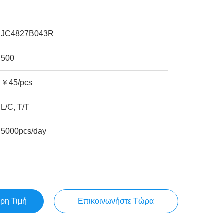
JC4827B043R
500
￥45/pcs
L/C, T/T
5000pcs/day
ερη Τιμή
Επικοινωνήστε Τώρα