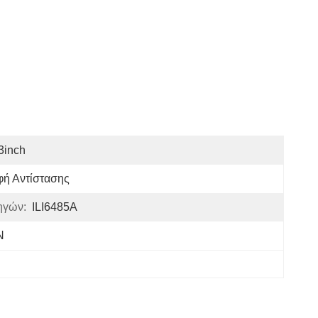
3inch
φή Αντίστασης
ηγών:
ILI6485A
N