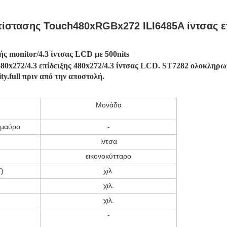
ντίστασης Touch480xRGBx272 ILI6485A ίντσας 
ής monitor/4.3 ίντσας LCD με 500nits
 480x272/4.3 επίδειξης 480x272/4.3 ίντσας LCD. ST7282 ολοκλη
y.full πριν από την αποστολή.
Μονάδα
ά μαύρο
-
ίντσα
εικονοκύτταρο
Τ)
χιλ.
χιλ.
χιλ.
-