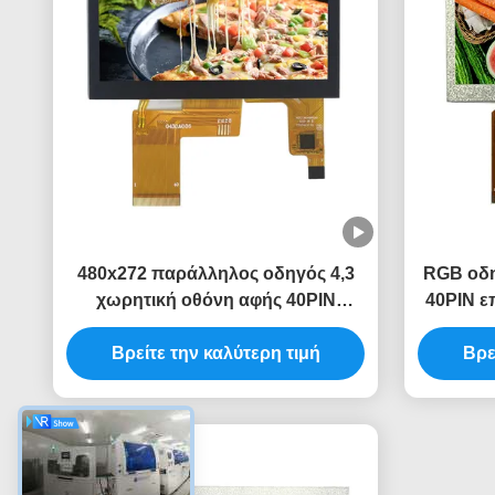
480x272 παράλληλος οδηγός 4,3
RGB οδη
χωρητική οθόνη αφής 40PIN
40PIN ε
επίδειξης ILI6485A LCD RGB
Tft
Βρείτε την καλύτερη τιμή
Βρε