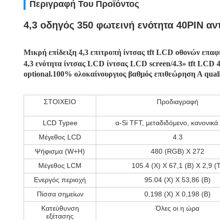
Περιγραφή Του Προϊόντος
4,3 οδηγός 350 φωτεινή ενότητα 40PIN α
Μικρή επίδειξη 4,3 επιτροπή ίντσας tft LCD οθονών επαφ
4,3 ενότητα ίντσας LCD ίντσας LCD screen/4.3» tft LCD
optional.100% ολοκαίνουργιος βαθμός επιθεώρηση Α qualit
ΣΤΟΙΧΕΙΟ
Προδιαγραφή
LCD Typee
α-Si TFT, μεταδιδόμενο, κανονικ
Μέγεθος LCD
4.3
Ψήφισμα (W+H)
480 (RGB) Χ 272
Μέγεθος LCM
105.4 (Χ) Χ 67,1 (Β) Χ 2,9 (
Ενεργός περιοχή
95.04 (Χ) Χ 53,86 (Β)
Πίσσα σημείων
0,198 (Χ) Χ 0,198 (Β)
Κατεύθυνση
Όλες οι η ώρα
εξέτασης