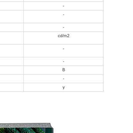
-
-
-
cd/m2
-
-
Β
-
γ