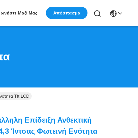
νωνήστε Μαζί Μας
Απόσπασμα
τα
νότητα Tft LCD
άλληλη Επίδειξη Ανθεκτική
4,3 Ίντσας Φωτεινή Ενότητα