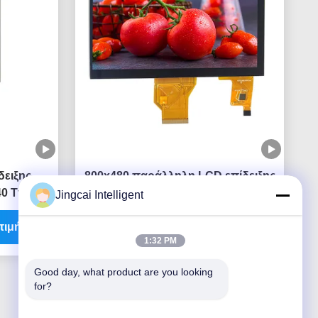
δειξης
800x480 παράλληλη LCD επίδειξης
 Tft Tft
50PIN RGB επίδειξη οθόνης αφής 7
Jingcai Intelligent
PIN
ίντσας χωρητική
τιμή
Βρείτε την καλύτερη τιμή
1:32 PM
Good day, what product are you looking 
for?