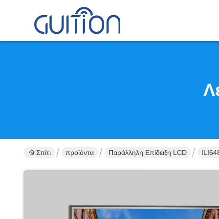
Λ
Σπίτι
προϊόντα
Παράλληλη Επίδειξη LCD
ILI64