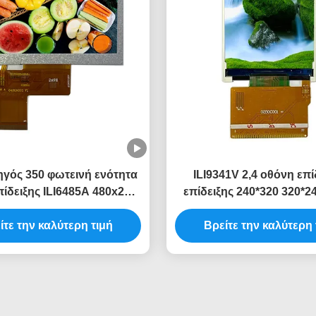
γός 350 φωτεινή ενότητα
ILI9341V 2,4 οθόνη επί
πίδειξης ILI6485A 480x272
επίδειξης 240*320 320*240
 LCD οθόνης Tft LCD
ίντσας 2,4 ίντσα 37
ίτε την καλύτερη τιμή
Βρείτε την καλύτερη 