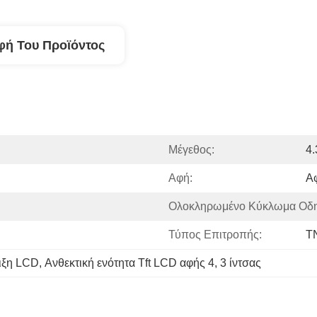
φή Του Προϊόντος
Μέγεθος:
4.
Αφή:
Α
Ολοκληρωμένο Κύκλωμα Οδ
Τύπος Επιτροπής:
T
ιξη LCD
, 
Ανθεκτική ενότητα Tft LCD αφής 4
, 
3 ίντσας