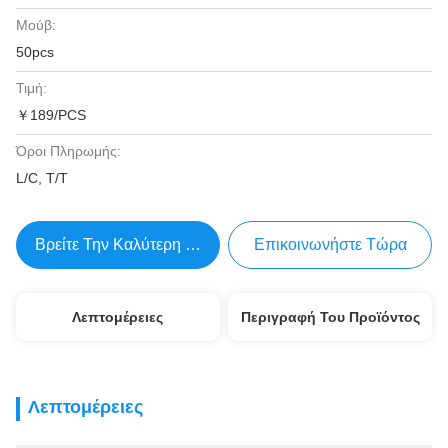
Μούβ:
50pcs
Τιμή:
￥189/PCS
Όροι Πληρωμής:
L/C, T/T
Βρείτε Την Καλύτερη Τιμή
Επικοινωνήστε Τώρα
Λεπτομέρειες
Περιγραφή Του Προϊόντος
Λεπτομέρειες