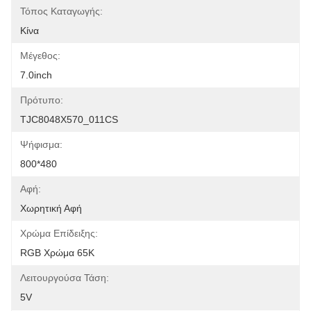
Τόπος Καταγωγής:
Κίνα
Μέγεθος:
7.0inch
Πρότυπο:
TJC8048X570_011CS
Ψήφισμα:
800*480
Αφή:
Χωρητική Αφή
Χρώμα Επίδειξης:
RGB Χρώμα 65K
Λειτουργούσα Τάση:
5V