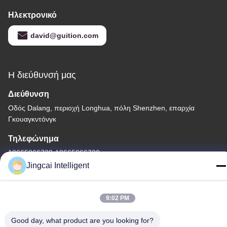
Ηλεκτρονικό
david@guition.com
Η διεύθυνσή μας
Διεύθυνση
Οδός Dalang, περιοχή Longhua, πόλη Shenzhen, επαρχία
Γκουαγκντόνγκ
Τηλεφώνημα
18665866730-18665866730
Jingcai Intelligent
9:02 PM
Πολιτική απορρήτου
|
Sitemap
Good day, what product are you looking for?