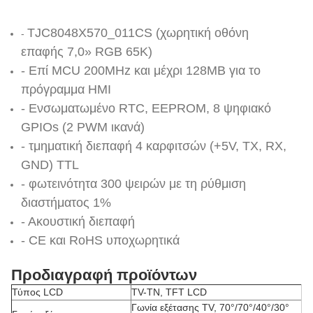
TJC8048X570_011CS (χωρητική οθόνη
-
επαφής 7,0» RGB 65K)
- Επί MCU 200MHz και μέχρι 128MB για το
πρόγραμμα HMI
- Ενσωματωμένο RTC, EEPROM, 8 ψηφιακό
GPIOs (2 PWM ικανά)
- τμηματική διεπαφή 4 καρφιτσών (+5V, TX, RX,
GND) TTL
- φωτεινότητα 300 ψειρών με τη ρύθμιση
διαστήματος 1%
- Ακουστική διεπαφή
- CE και RoHS υποχωρητικά
Προδιαγραφή προϊόντων
Τύπος LCD
TV-TN, TFT LCD
Γωνία εξέτασης TV, 70°/70°/40°/30°