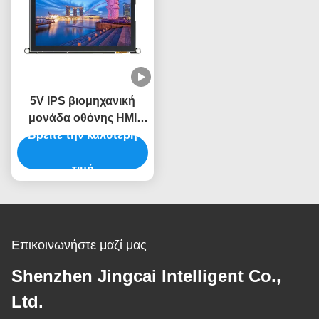
5V IPS βιομηχανική
μονάδα οθόνης HMI
Βρείτε την καλύτερη
-30~80.C Περιοχή
θερμοκρασίας
τιμή
Επικοινωνήστε μαζί μας
Shenzhen Jingcai Intelligent Co.,
Ltd.