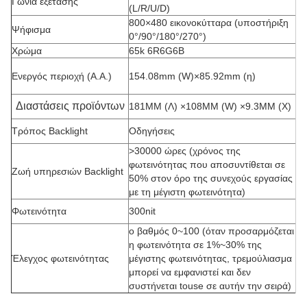
Γωνία εξέτασης
(L/R/U/D)
800×480 εικονοκύτταρα (υποστήριξη
Ψήφισμα
0°/90°/180°/270°)
Χρώμα
65k 6R6G6B
Ενεργός περιοχή (A.A.)
154.08mm (W)×85.92mm (η)
Διαστάσεις προϊόντων
181MM (Λ) ×108MM (W) ×9.3MM (Χ)
Τρόπος Backlight
Οδηγήσεις
>30000 ώρες (χρόνος της
φωτεινότητας που αποσυντίθεται σε
Ζωή υπηρεσιών Backlight
50% στον όρο της συνεχούς εργασίας
με τη μέγιστη φωτεινότητα)
Φωτεινότητα
300nit
ο βαθμός 0~100 (όταν προσαρμόζεται
η φωτεινότητα σε 1%~30% της
Έλεγχος φωτεινότητας
μέγιστης φωτεινότητας, τρεμούλιασμα
μπορεί να εμφανιστεί και δεν
συστήνεται touse σε αυτήν την σειρά)