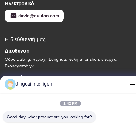
Ηλεκτρονικό
david@guition.com
Η διεύθυνσή μας
Διεύθυνση
Οδός Dalang, περιοχή Longhua, πόλη Shenzhen, επαρχία
Γκουαγκντόνγκ
Τηλεφώνημα
Jingcai Intelligent
18665866730-18665866730
1:42 PM
Good day, what product are you looking for?
Πολιτική απορρήτου
|
Sitemap
Κίνα Καλό Ποιότητα ESP32 ενότητα επίδειξης Προμηθευτής.