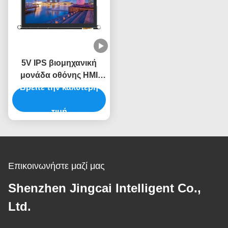
5V IPS βιομηχανική
μονάδα οθόνης HMI
Βρείτε την καλύτερη
-30~80.C Περιοχή
θερμοκρασίας
τιμή
Επικοινωνήστε μαζί μας
Shenzhen Jingcai Intelligent Co.,
Ltd.