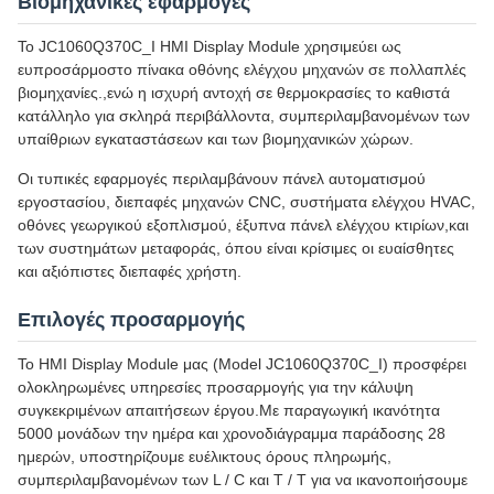
Βιομηχανικές εφαρμογές
Το JC1060Q370C_I HMI Display Module χρησιμεύει ως
ευπροσάρμοστο πίνακα οθόνης ελέγχου μηχανών σε πολλαπλές
βιομηχανίες.,ενώ η ισχυρή αντοχή σε θερμοκρασίες το καθιστά
κατάλληλο για σκληρά περιβάλλοντα, συμπεριλαμβανομένων των
υπαίθριων εγκαταστάσεων και των βιομηχανικών χώρων.
Οι τυπικές εφαρμογές περιλαμβάνουν πάνελ αυτοματισμού
εργοστασίου, διεπαφές μηχανών CNC, συστήματα ελέγχου HVAC,
οθόνες γεωργικού εξοπλισμού, έξυπνα πάνελ ελέγχου κτιρίων,και
των συστημάτων μεταφοράς, όπου είναι κρίσιμες οι ευαίσθητες
και αξιόπιστες διεπαφές χρήστη.
Επιλογές προσαρμογής
Το HMI Display Module μας (Model JC1060Q370C_I) προσφέρει
ολοκληρωμένες υπηρεσίες προσαρμογής για την κάλυψη
συγκεκριμένων απαιτήσεων έργου.Με παραγωγική ικανότητα
5000 μονάδων την ημέρα και χρονοδιάγραμμα παράδοσης 28
ημερών, υποστηρίζουμε ευέλικτους όρους πληρωμής,
συμπεριλαμβανομένων των L / C και T / T για να ικανοποιήσουμε