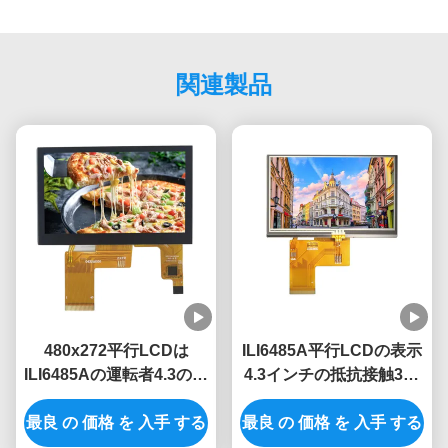
関連製品
480x272平行LCDは
ILI6485A平行LCDの表示
ILI6485Aの運転者4.3の容
4.3インチの抵抗接触350
量性タッチ画面40PIN
明るいTft Lcdモジュール
最良 の 価格 を 入手 する
RGBを表示する
最良 の 価格 を 入手 する