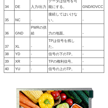
データは信号を可
34
DE
入力/出力
能にする。
GND/IOVCC
接続してはいけな
35
NC
-
い。
-
PWRの供
36
GND
給
力の地面。
-
TPは信号を残し
37
XL
-
た。
-
38
YD
-
信号の下のTP。
-
39
XR
-
TPの権利信号。
-
40
YU
-
信号の上のTP。
-