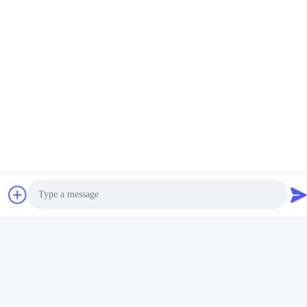
メール
david@guition.com
住所
アドレス
Dalangの通り、竜華区、シンセン都市、広東省
テレ
18665866730-18665866730
Photo
プライバシーポリシー
|
地図
Video Call