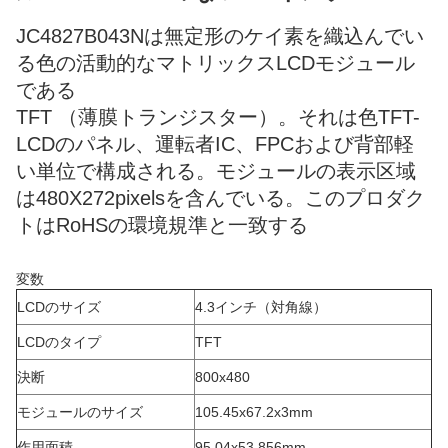
JC4827B043Nは無定形のケイ素を織込んでい
る色の活動的なマトリックスLCDモジュール
である
TFT （薄膜トランジスター）。それは色TFT-
LCDのパネル、運転者IC、FPCおよび背部軽
い単位で構成される。モジュールの表示区域
は480X272pixelsを含んでいる。このプロダク
トはRoHSの環境規準と一致する
変数
LCDのサイズ
4.3インチ（対角線）
LCDのタイプ
TFT
決断
800x480
モジュールのサイズ
105.45x67.2x3mm
作用面積
95.04x53.856mm