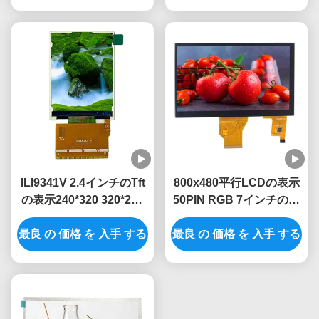
ILI9341V 2.4インチのTft
800x480平行LCDの表示
の表示240*320 320*240
50PIN RGB 7インチの容
Tft表示画面2.4のインチ
量性タッチ画面の表示
最良 の 価格 を 入手 する
37PIN
最良 の 価格 を 入手 する