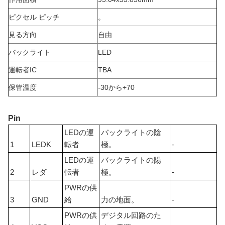
ピクセル ピッチ
。
見る方向
自由
バックライト
LED
運転者IC
TBA
保管温度
-30から+70
Pin
LEDの運
バックライトの陰
1
LEDK
転者
極。
-
LEDの運
バックライトの陽
2
レダ
転者
極。
-
PWRの供
3
GND
給
力の地面。
-
PWRの供
デジタル回路のた