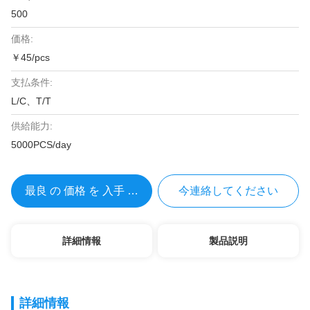
500
価格:
￥45/pcs
支払条件:
L/C、T/T
供給能力:
5000PCS/day
最良 の 価格 を 入手 する
今連絡してください
詳細情報
製品説明
詳細情報