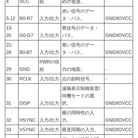
4
VCC
給
めの電源。
-
赤い信号のデー
5-12
R0-R7
入力/出力
タ・バス。
GND/IOVCC
13-
青信号のデータ・
20
G0-G7
入力/出力
バス。
GND/IOVCC
21-
青い信号のデー
28
B0-B7
入力/出力
タ・バス。
GND/IOVCC
PWRの供
29
GND
給
力の地面。
-
30
PCLK
入力/出力
点の刻時信号。
-
遠隔表示制御装置/
待機モードの選
31
DISP
入力/出力
択。
GND/IOVCC
横の同時性の入
32
HSYNC
入力/出力
力。
GND/IOVCC
33
VSYNC
入力/出力
垂直同期の入力。
GND/IOVCC