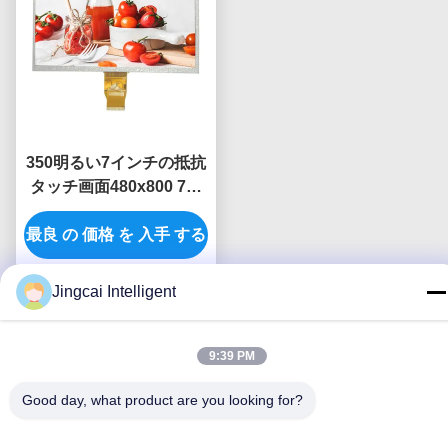
350明るい7インチの抵抗
タッチ画面480x800 7イ
ンチのTftの表示モジュー
最良 の 価格 を 入手 する
ル50PIN RGB
Jingcai Intelligent
9:39 PM
連絡 ください
Good day, what product are you looking for?
Shenzhen Jingcai Intelligent Co.,
Ltd.