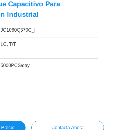
ue Capacitivo Para
n Industrial
JC1060Q370C_I
LC, T/T
5000PCS/day
 Precio
Contacta Ahora