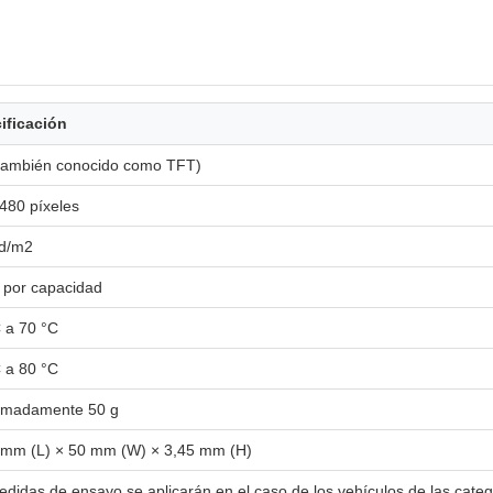
ificación
también conocido como TFT)
480 píxeles
d/m2
 por capacidad
 a 70 °C
 a 80 °C
imadamente 50 g
 mm (L) × 50 mm (W) × 3,45 mm (H)
didas de ensayo se aplicarán en el caso de los vehículos de las cate