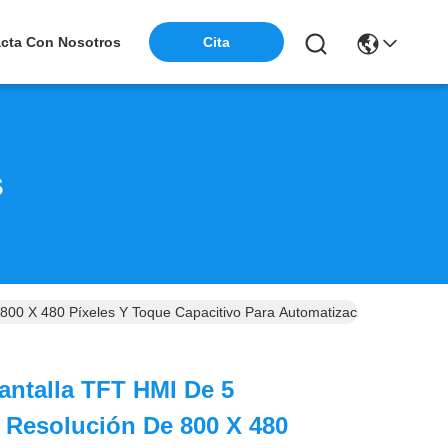
cta Con Nosotros
Cita
s
0 X 480 Píxeles Y Toque Capacitivo Para Automatización Industrial
ntalla TFT HMI De 5
 Resolución De 800 X 480