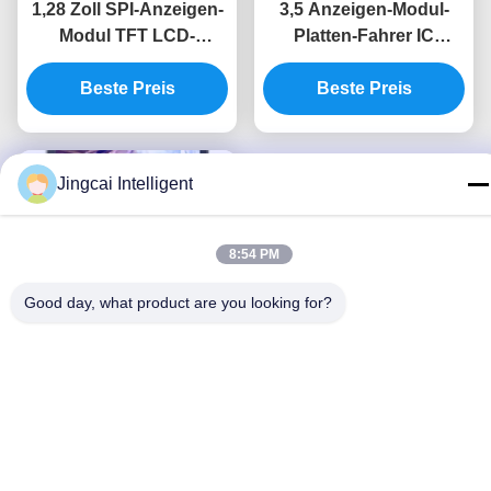
1,28 Zoll SPI-Anzeigen-
3,5 Anzeigen-Modul-
Modul TFT LCD-
Platten-Fahrer IC
Anzeigen-Modul
ILI9488 Zoll Lcd-Modul
GC9A01 ringsum
Beste Preis
Spi 480x320 TFT
Beste Preis
Anzeige 240x240
Jingcai Intelligent
8:54 PM
Good day, what product are you looking for?
Zoll 480x320 des SPI-
Touch Screen Lcd-
Anzeigen-Modul-ILI9488
Tft Lcd des Modul-3,5
Beste Preis