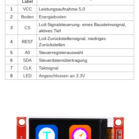
Label
1
VCC
Leistungsaufnahme 5,0
2
Boden
Energieboden
Lcd-Signalsteuerung- eines Bausteinssignal,
3
CS
aktives Tief
Lcd-Zurückstellensignal, niedriges
4
REST
Zurückstellen
5
A0
Steuerregisterauswahl
6
SDA
Steuerdatenübertragung
7
CLK
Taktsignal
8
LED
Angeschlossen an 3.3V