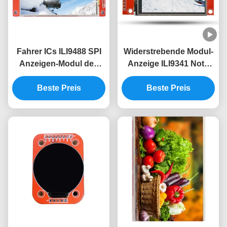
Fahrer ICs ILI9488 SPI
Widerstrebende Modul-
Anzeigen-Modul des
Anzeige ILI9341 Note
Anzeigen-Modul-3,5 des
SPIs Tft Lcd Anzeige
Zoll-480x320 Lcd Tft
Beste Preis
240x320 2,4 Zoll Tft Lcd
Beste Preis