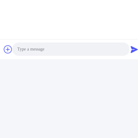
Kontakt mit uns
Shenzhen Jingcai Intelligent Co.,
Ltd.
E-Mail-Adresse
Photo
david@guition.com
Video Call
Audio Call
Unsere Adresse
Anschrift
Dalang-Straße, Longhua-Bezirk, Shenzhen-Stadt, Provinz