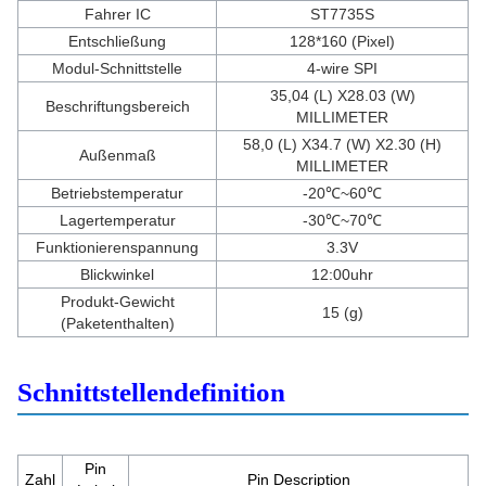
Fahrer IC
ST7735S
Entschließung
128*160 (Pixel)
Modul-Schnittstelle
4-wire SPI
35,04 (L) X28.03 (W)
Beschriftungsbereich
MILLIMETER
58,0 (L) X34.7 (W) X2.30 (H)
Außenmaß
MILLIMETER
Betriebstemperatur
-20℃~60℃
Lagertemperatur
-30℃~70℃
Funktionierenspannung
3.3V
Blickwinkel
12:00uhr
Produkt-Gewicht
15 (g)
(Paketenthalten)
Schnittstellendefinition
Pin
Zahl
Pin Description