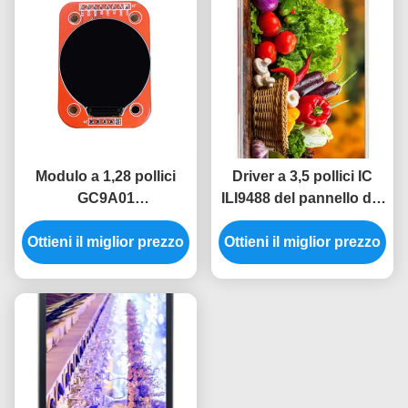
Modulo a 1,28 pollici
Driver a 3,5 pollici IC
GC9A01
ILI9488 del pannello del
dell'esposizione di TFT
modulo
Ottieni il miglior prezzo
LCD del modulo
Ottieni il miglior prezzo
dell'esposizione di Spi
dell'esposizione di SPI
480x320 TFT del
intorno ad esposizione
modulo dell'affissione a
240x240
cristalli liquidi