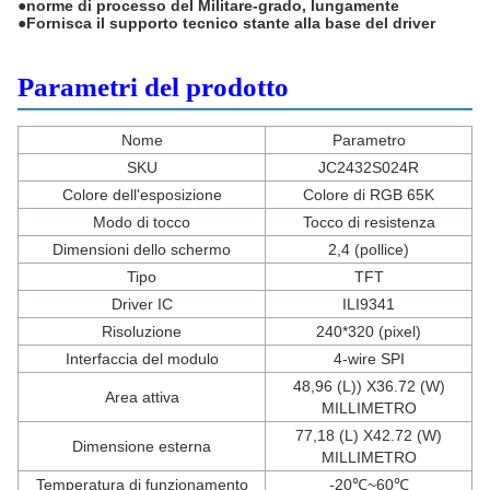
●norme di processo del Militare-grado, lungamente
●Fornisca il supporto tecnico stante alla base del driver
Parametri del prodotto
Nome
Parametro
SKU
JC2432S024R
Colore dell'esposizione
Colore di RGB 65K
Modo di tocco
Tocco di resistenza
Dimensioni dello schermo
2,4 (pollice)
Tipo
TFT
Driver IC
ILI9341
Risoluzione
240*320 (pixel)
Interfaccia del modulo
4-wire SPI
48,96 (L)) X36.72 (W)
Area attiva
MILLIMETRO
77,18 (L) X42.72 (W)
Dimensione esterna
MILLIMETRO
Temperatura di funzionamento
-20℃~60℃