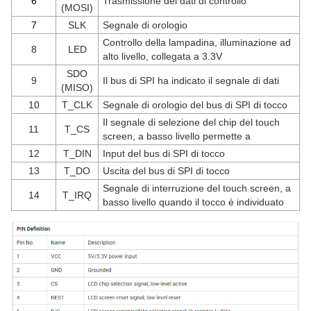
6
Trasmissione dei dati di controllo
(MOSI)
7
SLK
Segnale di orologio
Controllo della lampadina, illuminazione ad
8
LED
alto livello, collegata a 3.3V
SDO
9
Il bus di SPI ha indicato il segnale di dati
(MISO)
10
T_CLK
Segnale di orologio del bus di SPI di tocco
Il segnale di selezione del chip del touch
11
T_CS
screen, a basso livello permette a
12
T_DIN
Input del bus di SPI di tocco
13
T_DO
Uscita del bus di SPI di tocco
Segnale di interruzione del touch screen, a
14
T_IRQ
basso livello quando il tocco è individuato