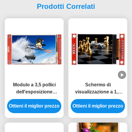
Prodotti Correlati
Modulo a 3,5 pollici
Schermo di
dell'esposizione
visualizzazione a 1,8
dell'affissione a cristalli
pollici di TFT del
Ottieni il miglior prezzo
liquidi 480x320 Tft del
Ottieni il miglior prezzo
modulo del modulo
modulo
ST7735 1,8 Spi 128x160
dell'esposizione di IC
Tft dell'affissione a
ILI9488 SPI del driver
cristalli liquidi di SPI Tft