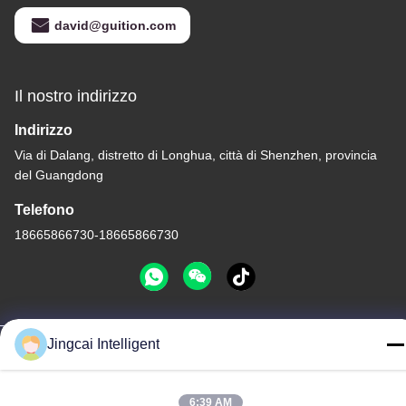
david@guition.com
Il nostro indirizzo
Indirizzo
Via di Dalang, distretto di Longhua, città di Shenzhen, provincia
del Guangdong
Telefono
18665866730-18665866730
Politica sulla privacy
|
Mappa del sito
Jingcai Intelligent
La Cina va bene. Qualità Modulo dell'esposizione ESP32
Fornitore. -2026 Shenzhen Jingcai Intelligent Co., Ltd. Tutti. Tutti i
6:39 AM