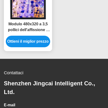
Modulo 480x320 a 3,5
pollici dell'affissione a
cristalli liquidi del
Ottieni il miglior prezzo
modulo ILI9488 Tft
dell'esposizione
dell'affissione a cristalli
liquidi del touch screen
di SPI
Contattaci
Shenzhen Jingcai Intelligent Co.,
Ltd.
E-mail