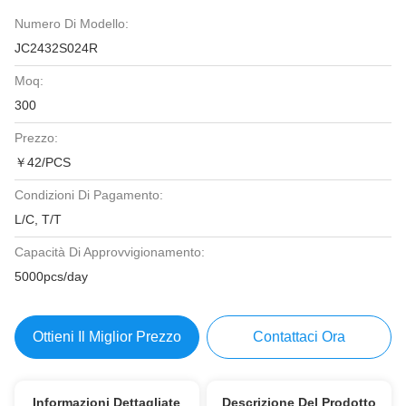
Numero Di Modello:
JC2432S024R
Moq:
300
Prezzo:
￥42/PCS
Condizioni Di Pagamento:
L/C, T/T
Capacità Di Approvvigionamento:
5000pcs/day
Ottieni Il Miglior Prezzo
Contattaci Ora
Informazioni Dettagliate
Descrizione Del Prodotto