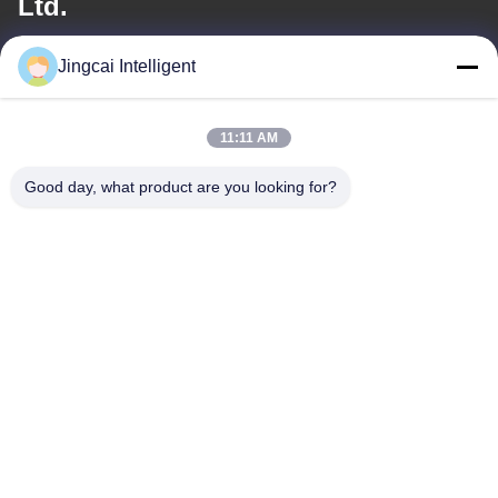
Ltd.
メール
Jingcai Intelligent
david@guition.com
11:11 AM
Good day, what product are you looking for?
住所
アドレス
Dalangの通り、竜華区、シンセン都市、広東省
テレ
18665866730-18665866730
プライバシーポリシー
|
地図