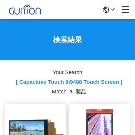
検索結果
Your Search
[ Capacitive Touch Ili9488 Touch Screen ]
Match
3
製品