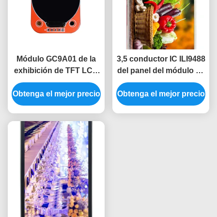
Módulo GC9A01 de la
3,5 conductor IC ILI9488
exhibición de TFT LCD
del panel del módulo de
del módulo de la
la exhibición de Spi
Obtenga el mejor precio
exhibición de SPI de
Obtenga el mejor precio
480x320 TFT del
1,28 pulgadas alrededor
módulo del Lcd de la
de la exhibición
pulgada
240x240