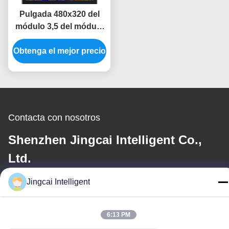
Pulgada 480x320 del
módulo 3,5 del módulo
ILI9488 Tft Lcd de la
Obtenga el mejor precio
exhibición del Lcd de la
pantalla táctil de SPI
Contacta con nosotros
Shenzhen Jingcai Intelligent Co.,
Ltd.
Jingcai Intelligent
El correo electrónico
david@guition.com
6:13 PM