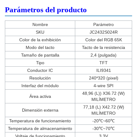
Parámetros del producto
Nombre
Parámetro
SKU
JC2432S024R
Color de la exhibición
Color del RGB 65K
Modo del tacto
Tacto de la resistencia
Tamaño de pantalla
2,4 (pulgada)
Tipo
TFT
Conductor IC
ILI9341
Resolución
240*320 (pixel)
Interfaz del módulo
4-wire SPI
48,96 (L)) X36.72 (W)
Área activa
MILÍMETRO
77,18 (L) X42.72 (W)
Dimensión externa
MILÍMETRO
Temperatura de funcionamiento
-20℃~60℃
Temperatura de almacenamiento
-30℃~70℃
Voltaje de funcionamiento
3.3V