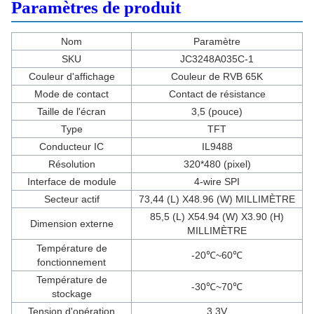
Paramètres de produit
Nom
Paramètre
SKU
JC3248A035C-1
Couleur d'affichage
Couleur de RVB 65K
Mode de contact
Contact de résistance
Taille de l'écran
3,5 (pouce)
Type
TFT
Conducteur IC
IL9488
Résolution
320*480 (pixel)
Interface de module
4-wire SPI
Secteur actif
73,44 (L) X48.96 (W) MILLIMÈTRE
85,5 (L) X54.94 (W) X3.90 (H)
Dimension externe
MILLIMÈTRE
Température de
-20℃~60℃
fonctionnement
Température de
-30℃~70℃
stockage
Tension d'opération
3.3V