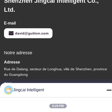
Shenzhen Jingcai Intelligent Co.,
Ltd.
E-mail
david@guition.com
Notre adresse
Adresse
Rue de Dalang, secteur de Longhua, ville de Shenzhen, province
du Guangdong
Télégramme
Jingcai Intelligent
18665866730-18665866730
9:29 PM