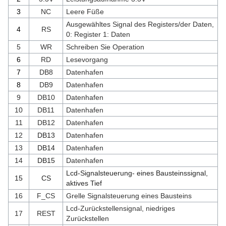
3
NC
Leere Füße
Ausgewähltes Signal des Registers/der Daten,
4
RS
0: Register 1: Daten
5
WR
Schreiben Sie Operation
6
RD
Lesevorgang
7
DB8
Datenhafen
8
DB9
Datenhafen
9
DB10
Datenhafen
10
DB11
Datenhafen
11
DB12
Datenhafen
12
DB13
Datenhafen
13
DB14
Datenhafen
14
DB15
Datenhafen
Lcd-Signalsteuerung- eines Bausteinssignal,
15
CS
aktives Tief
16
F_CS
Grelle Signalsteuerung eines Bausteins
Lcd-Zurückstellensignal, niedriges
17
REST
Zurückstellen