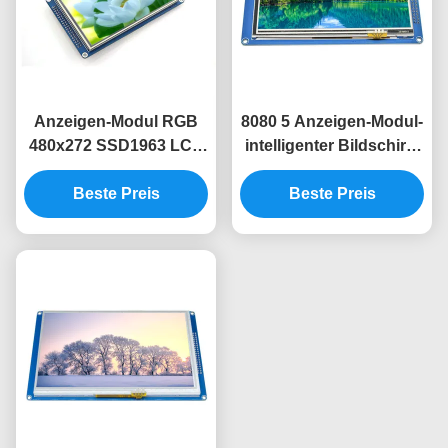
Anzeigen-Modul RGB
8080 5 Anzeigen-Modul-
480x272 SSD1963 LCD
intelligenter Bildschirm
Modul 4,3 Zoll Tft Lcd
des Zoll Lcd-Anzeigen-
Beste Preis
mit Note
Modul-800x480
Beste Preis
SSD1963 TFT