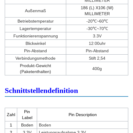
MILLIMETER
186 (L) X106 (W)
Außenmaß
MILLIMETER
Betriebstemperatur
-20℃~60℃
Lagertemperatur
-30℃~70℃
Funktionierenspannung
3.3V
Blickwinkel
12:00uhr
Pin-Abstand
Pin-Abstand
Verbindungsmethode
Stift 2,54
Produkt-Gewicht
400g
(Paketenthalten)
Schnittstellendefinition
Pin
Zahl
Pin Description
Label
1
Boden
Boden
2
3.3V
Leistungsaufnahme 3.3V