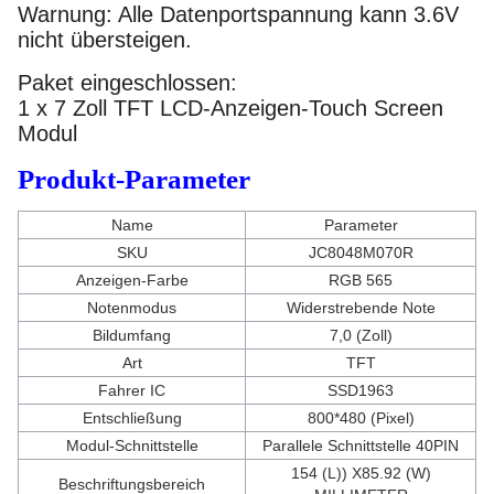
Warnung: Alle Datenportspannung kann 3.6V
nicht übersteigen.
Paket eingeschlossen:
1 x 7 Zoll TFT LCD-Anzeigen-Touch Screen
Modul
Produkt-Parameter
Name
Parameter
SKU
JC8048M070R
Anzeigen-Farbe
RGB 565
Notenmodus
Widerstrebende Note
Bildumfang
7,0 (Zoll)
Art
TFT
Fahrer IC
SSD1963
Entschließung
800*480 (Pixel)
Modul-Schnittstelle
Parallele Schnittstelle 40PIN
154 (L)) X85.92 (W)
Beschriftungsbereich