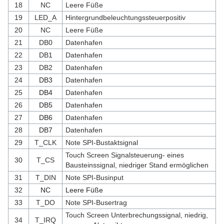
18
NC
Leere Füße
19
LED_A
Hintergrundbeleuchtungssteuerpositiv
20
NC
Leere Füße
21
DB0
Datenhafen
22
DB1
Datenhafen
23
DB2
Datenhafen
24
DB3
Datenhafen
25
DB4
Datenhafen
26
DB5
Datenhafen
27
DB6
Datenhafen
28
DB7
Datenhafen
29
T_CLK
Note SPI-Bustaktsignal
Touch Screen Signalsteuerung- eines
30
T_CS
Bausteinssignal, niedriger Stand ermöglichen
31
T_DIN
Note SPI-Businput
32
NC
Leere Füße
33
T_DO
Note SPI-Busertrag
Touch Screen Unterbrechungssignal, niedrig,
34
T_IRQ