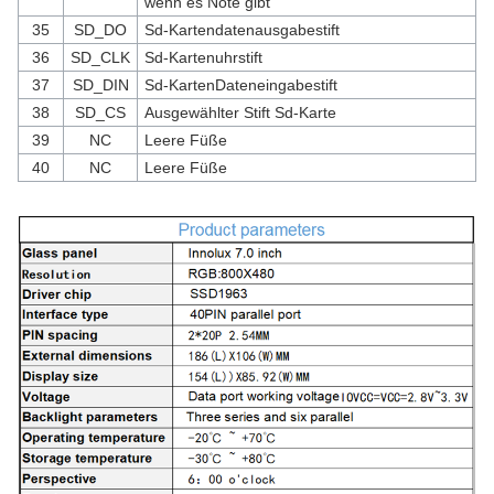
wenn es Note gibt
35
SD_DO
Sd-Kartendatenausgabestift
36
SD_CLK
Sd-Kartenuhrstift
37
SD_DIN
Sd-KartenDateneingabestift
38
SD_CS
Ausgewählter Stift Sd-Karte
39
NC
Leere Füße
40
NC
Leere Füße