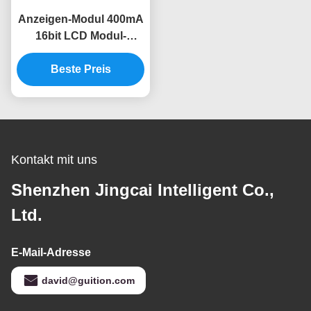
Anzeigen-Modul 400mA
16bit LCD Modul-
intelligenter Bildschirm
7 Zoll Tft Lcd
Beste Preis
Kontakt mit uns
Shenzhen Jingcai Intelligent Co.,
Ltd.
E-Mail-Adresse
david@guition.com