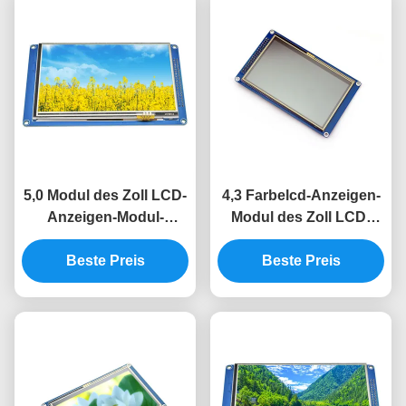
5,0 Modul des Zoll LCD-
4,3 Farbelcd-Anzeigen-
Anzeigen-Modul-
Modul des Zoll LCD-
800*480 SSD1963 8080
Anzeigen-Modul-
Beste Preis
LCD TFT
480x272 Tft Lcd der
Beste Preis
Anzeigen-SSD1963