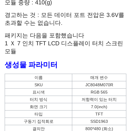
모듈 중량 : 410(g)
경고하는 것 : 모든 데이터 포트 전압은 3.6V를
초과할 수는 없습니다.
패키지는 다음을 포함했습니다
1 Ｘ 7 인치 TFT LCD 디스플레이 터치 스크린
모듈
생성물 파라미터
이름
매개 변수
SKU
JC8048M070R
표시색
RGB 565
터치 방식
저항력이 있는 터치
화면 크기
7.0(inch)
타입
TFT
구동기 집적회로
SSD1963
결의안
800*480 (화소)