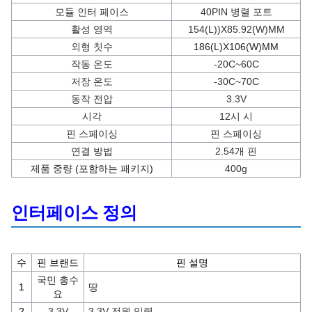
모듈 인터 페이스
40PIN 병렬 포트
활성 영역
154(L))X85.92(W)MM
외형 칫수
186(L)X106(W)MM
작동 온도
-20C~60C
저장 온도
-30C~70C
동작 전압
3.3V
시각
12시 시
핀 스페이싱
핀 스페이싱
연결 방법
2.54개 핀
제품 중량 (포함하는 패키지)
400g
인터페이스 정의
수
핀 브랜드
핀 설명
국민 총수
1
땅
요
2
3.3V
3.3V 전원 입력