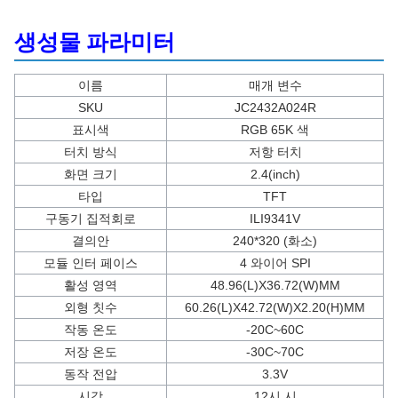
생성물 파라미터
이름
매개 변수
SKU
JC2432A024R
표시색
RGB 65K 색
터치 방식
저항 터치
화면 크기
2.4(inch)
타입
TFT
구동기 집적회로
ILI9341V
결의안
240*320 (화소)
모듈 인터 페이스
4 와이어 SPI
활성 영역
48.96(L)X36.72(W)MM
외형 칫수
60.26(L)X42.72(W)X2.20(H)MM
작동 온도
-20C~60C
저장 온도
-30C~70C
동작 전압
3.3V
시각
12시 시