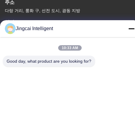
주소
다랑 거리, 룽화 구, 선전 도시, 광동 지방
전화
Jingcai Intelligent
18665866730-18665866730
10:33 AM
Good day, what product are you looking for?
개인정보 보호 정책
|
사이트맵
중국 좋은 품질 ESP32 디스플레이 모듈 공급자. 저작권 -2026
Shenzhen Jingcai Intelligent Co., Ltd. 모두 모든 권리 보호