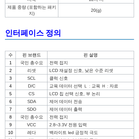
제품 중량 (포함하는 패키
20(g)
지)
인터페이스 정의
수
핀 브랜드
핀 설명
1
국민 총수요
전력 접지
2
리셋
LCD 재설정 신호, 낮은 수준 리셋
3
SCL
클럭 신호
4
D/C
교육 데이터 선택 Ｌ : 교육 Ｈ : 자료
5
CS
LCD 칩 선택 신호, 부 논리
6
SDA
제어 데이터 전송
7
SDO
제어 데이터 출력
8
국민 총수요
전력 접지
9
VCC
2.8~3.3V 전원 입력
10
레다
백라이트 led 긍정적 극도