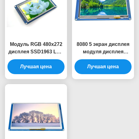
Модуль RGB 480x272
8080 5 экран дисплея
дисплея SSD1963 LCD
модуля дисплея
модуль Tft Lcd 4,3
модуля 800x480
дюймов с касанием
Лучшая цена
SSD1963 TFT дисплея
Лучшая цена
Lcd дюйма умный