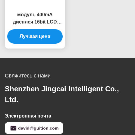
модуль 400mA
дисплея 16bit LCD
экран дисплея модуля
Tft Lcd 7 дюймов
Лучшая цена
умный
Свяжитесь с нами
Shenzhen Jingcai Intelligent Co.,
Ltd.
Электронная почта
david@guition.com