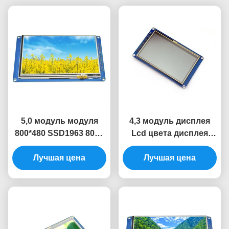
5,0 модуль модуля
4,3 модуль дисплея
800*480 SSD1963 8080
Lcd цвета дисплея
LCD TFT дисплея LCD
SSD1963 модуля
Лучшая цена
дюйма
480x272 Tft Lcd
Лучшая цена
дисплея LCD дюйма