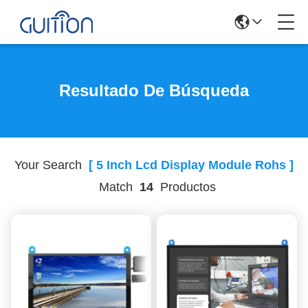
Resultado De Búsqueda
Your Search
[ 5 Inch Lcd Display Module Rohs ]
Match
14
Productos