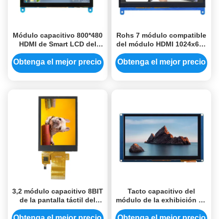
Módulo capacitivo 800*480
Rohs 7 módulo compatible
HDMI de Smart LCD del
del módulo HDMI 1024x600
tacto módulo de la
Tft LCD de la exhibición
exhibición del Lcd de 5
del Lcd de la pulgada
Obtenga el mejor precio
Obtenga el mejor precio
pulgadas
3,2 módulo capacitivo 8BIT
Tacto capacitivo del
de la pantalla táctil del
módulo de la exhibición de
módulo de la exhibición de
HMI Lcd tacto Tft Lcd
TFT de la pulgada 240x320
800x480 de 7 pulgadas
Obtenga el mejor precio
Obtenga el mejor precio