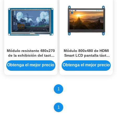
Módulo resistente 480x270
Módulo 800x480 de HDMI
de la exhibición del tacto
Smart LCD pantalla táctil
HMI aparato de lectura
capacitiva de 4,3 pulgadas
video de la ayuda de la
Obtenga el mejor precio
Obtenga el mejor precio
exhibición de Tft de 4,3
pulgadas
1
1