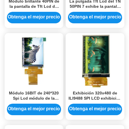
Módulo brillante 40PIN de
La pulgada Tft Lcd del TN
la pantalla de Tft Lcd del
50PIN 7 exhibe la pantalla
conductor 350 de la
táctil brillante de Tft de 7
exhibición ILI6485A del
pulgadas 800xRGBx480
Obtenga el mejor precio
Obtenga el mejor precio
RGB 480x272 Tft Lcd
350
Módulo 16BIT de 240*320
Exhibición 320x480 de
Spi Lcd módulo de la
ILI9488 SPI LCD exhibición
exhibición del tacto de Tft
de Tft de la exhibición de
de 2,8 pulgadas para
Tft Lcd de 3,5 pulgadas 3,5
Obtenga el mejor precio
Obtenga el mejor precio
Arduino Wide Viewing
pulgadas
Angle