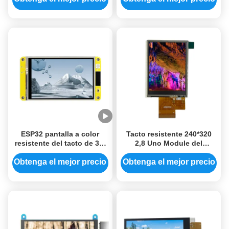
ninguna imagen de la
fuente del código
ESP32 pantalla a color
Tacto resistente 240*320
resistente del tacto de 3,5
2,8 Uno Module del
pulgadas con el pequeño
módulo de la exhibición de
módulo de la exhibición
TFT de 2,8 pulgadas 8080
Obtenga el mejor precio
Obtenga el mejor precio
del LCD de 320 * 480
8BIT
resoluciones que apoya
Bluetooth y